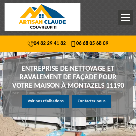
04 82 29 41 82
06 68 05 68 09
ENTREPRISE DE NETTOYAGE ET
RAVALEMENT DE FAÇADE POUR
VOTRE MAISON À MONTAZELS 11190
Voir nos réalisations
Contactez nous