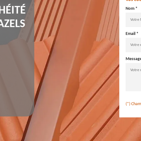
HÉITÉ
Nom *
AZELS
Email *
Messag
(*) Cham