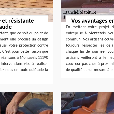
 et résistante
Vos avantages e
laude
En mettant votre projet d
rtant, que ce soit du point de
entreprise à Montazels, vo
ement elle procure un design
commun. Nos artisans couvreu
aussi votre protection contre
toujours respecter les déla
. C’est pour cette raison que
chaque fin de journée, vou
s réalisons à Montazels 11190
artisans veilleront à le n
nterventions vise à réaliser
couvreur pas cher à proximi
fiez-nous en toute quiétude la
de qualité et sur mesure à p