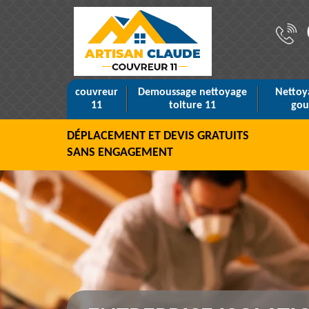
couvreur
Demoussage nettoyage
Nettoy
11
toiture 11
gou
DÉPLACEMENT ET DEVIS GRATUITS
SANS ENGAGEMENT