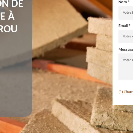
ON DE
Nom *
E À
Email *
RROU
Messag
(*) Cham