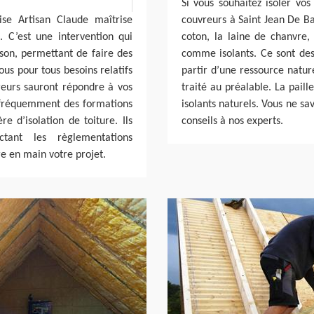
Si vous souhaitez isoler vo
ise Artisan Claude maîtrise
couvreurs à Saint Jean De Ba
. C’est une intervention qui
coton, la laine de chanvre,
ison, permettant de faire des
comme isolants. Ce sont des 
us pour tous besoins relatifs
partir d’une ressource nature
vreurs sauront répondre à vos
traité au préalable. La paille
t fréquemment des formations
isolants naturels. Vous ne s
e d’isolation de toiture. Ils
conseils à nos experts.
tant les règlementations
e en main votre projet.