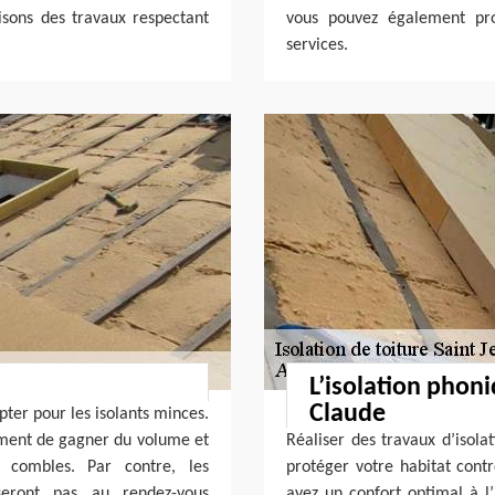
lisons des travaux respectant
vous pouvez également pro
services.
L’isolation phon
Claude
pter pour les isolants minces.
ement de gagner du volume et
Réaliser des travaux d’isola
 combles. Par contre, les
protéger votre habitat contr
eront pas au rendez-vous
ayez un confort optimal à l’