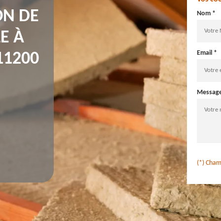
ON DE
Nom *
E À
Email *
11200
Messag
(*) Cham