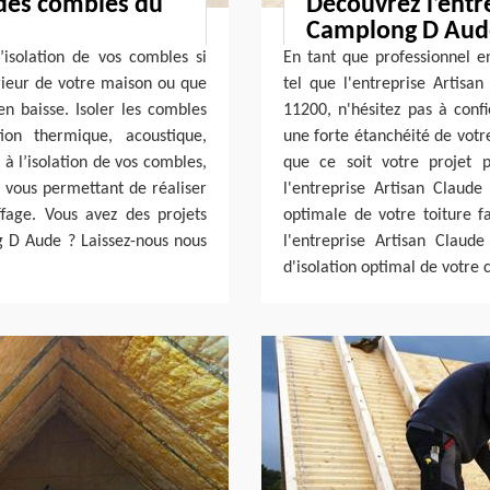
 des combles du
Découvrez l’entr
Camplong D Aud
’isolation de vos combles si
En tant que professionnel e
érieur de votre maison ou que
tel que l'entreprise Artis
en baisse. Isoler les combles
11200, n'hésitez pas à conf
on thermique, acoustique,
une forte étanchéité de votr
 l’isolation de vos combles,
que ce soit votre projet p
, vous permettant de réaliser
l'entreprise Artisan Claude
fage. Vous avez des projets
optimale de votre toiture fa
ng D Aude ? Laissez-nous nous
l'entreprise Artisan Claud
d'isolation optimal de votre