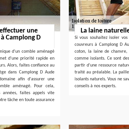
 effectuer une
La laine naturell
 à Camplong D
Si vous souhaitez isoler vo
couvreurs à Camplong D Aud
ermique d'un comble aménagé
coton, la laine de chanvre,
met d'une priorité rapide en
comme isolants. Ce sont des 
s. Alors, faites confiance au
partir d’une ressource nature
 siège dans Camplong D Aude
traité au préalable. La paille
domaine afin d'assurer une
isolants naturels. Vous ne s
omble aménagé. Pour cela,
conseils à nos experts.
 années, faites appels vite
tre tâche en toute assurance