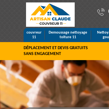
couvreur
Demoussage nettoyage
Nettoy
11
toiture 11
gou
DÉPLACEMENT ET DEVIS GRATUITS
SANS ENGAGEMENT