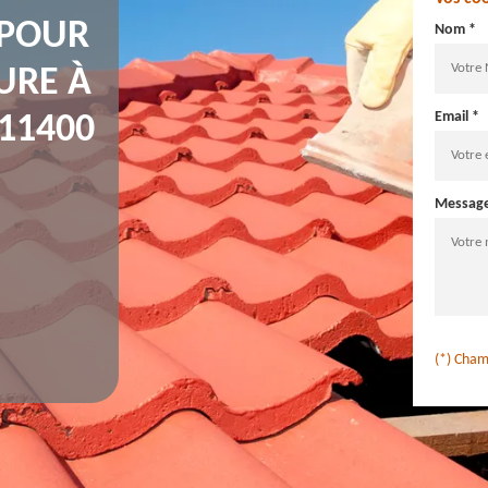
 POUR
Nom *
URE À
Email *
11400
Messag
(*) Cham