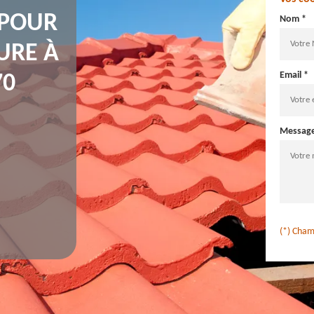
 POUR
Nom *
URE À
Email *
70
Messag
(*) Cham