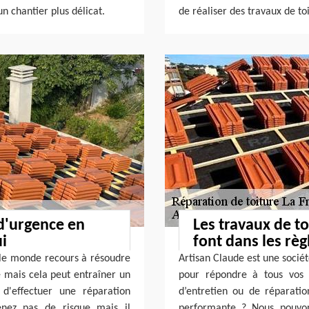
n chantier plus délicat.
de réaliser des travaux de toi
 d'urgence en
Les travaux de t
ui
font dans les règl
t le monde recours à résoudre
Artisan Claude est une sociét
e mais cela peut entraîner un
pour répondre à tous vos b
d'effectuer une réparation
d’entretien ou de réparatio
enez pas de risque mais il
performante ? Nous pouvon