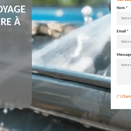
OYAGE
Nom *
ÈRE À
Email *
Messag
(*) Cham