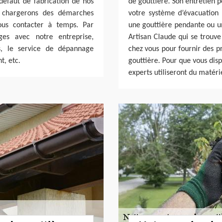
défaut de fabrication de nos
de gouttière. Son entretien 
s chargerons des démarches
votre système d’évacuation
nous contacter à temps. Par
une gouttière pendante ou un
ages avec notre entreprise,
Artisan Claude qui se trouv
, le service de dépannage
chez vous pour fournir des p
t, etc.
gouttière. Pour que vous dis
experts utiliseront du matéri