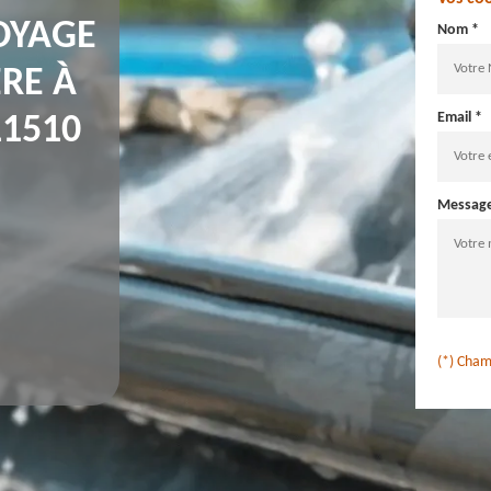
OYAGE
Nom *
ÈRE À
Email *
11510
Messag
(*) Cham