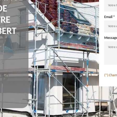
DE
Email *
TRE
BERT
Messag
(*) Cham