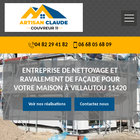
04 82 29 41 82
06 68 05 68 09
ENTREPRISE DE NETTOYAGE ET
RAVALEMENT DE FAÇADE POUR
VOTRE MAISON À VILLAUTOU 11420
Voir nos réalisations
Contactez nous