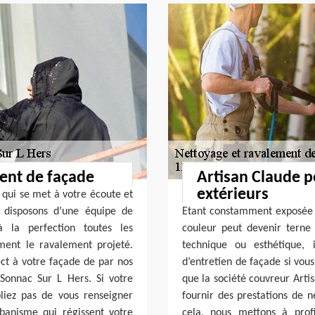
ment de façade
Artisan Claude p
extérieurs
 qui se met à votre écoute et
s disposons d’une équipe de
Etant constamment exposée à
à la perfection toutes les
couleur peut devenir terne
ent le ravalement projeté.
technique ou esthétique, 
t à votre façade de par nos
d’entretien de façade si vou
Sonnac Sur L Hers. Si votre
que la société couvreur Arti
bliez pas de vous renseigner
fournir des prestations de 
banisme qui régissent votre
cela, nous mettons à profi