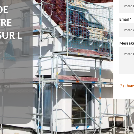
DE
Email *
TRE
UR L
Messag
(*) Cham