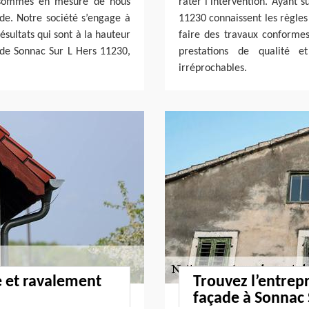
us sommes en mesure de nous
rater l’intervention. Ayant s
de. Notre société s’engage à
11230 connaissent les règles
ésultats qui sont à la hauteur
faire des travaux conforme
e de Sonnac Sur L Hers 11230,
prestations de qualité 
irréprochables.
e et ravalement
Trouvez l’entrep
façade à Sonnac 