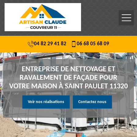
04 82 29 41 82
06 68 05 68 09
ENTREPRISE DE NETTOYAGE ET
RAVALEMENT DE FAÇADE POUR
VOTRE MAISON À SAINT PAULET 11320
Voir nos réalisations
Contactez nous