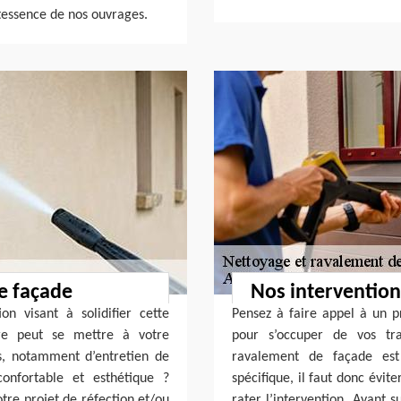
intessence de nos ouvrages.
e façade
Nos interventions
n visant à solidifier cette
Pensez à faire appel à un p
ere peut se mettre à votre
pour s’occuper de vos tr
nts, notamment d’entretien de
ravalement de façade est 
onfortable et esthétique ?
spécifique, il faut donc évi
otre projet de réfection et/ou
rater l’intervention. Ayant s