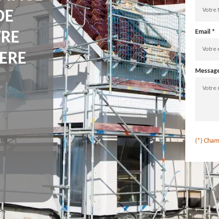
DE
Email *
TRE
ERE
Messag
(*) Cham