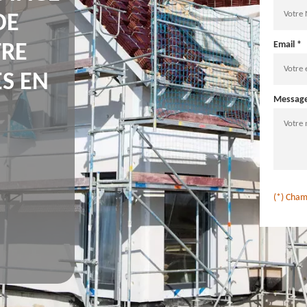
DE
Email *
TRE
S EN
Messag
(*) Cham