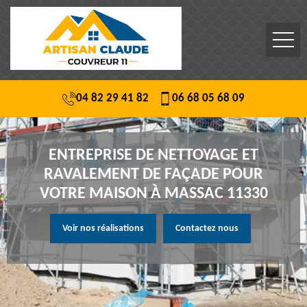
04 82 29 41 82
06 68 05 68 09
ENTREPRISE DE NETTOYAGE ET
RAVALEMENT DE FAÇADE POUR
VOTRE MAISON À MASSAC 11330
Voir nos réalisations
Contactez nous