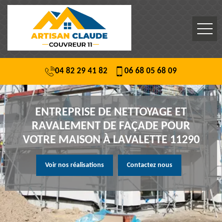
04 82 29 41 82
06 68 05 68 09
ENTREPRISE DE NETTOYAGE ET
RAVALEMENT DE FAÇADE POUR
VOTRE MAISON À LAVALETTE 11290
Voir nos réalisations
Contactez nous