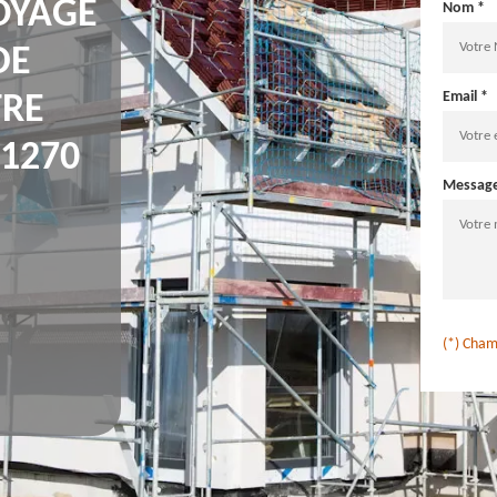
OYAGE
Nom *
DE
Email *
TRE
1270
Messag
(*) Cham