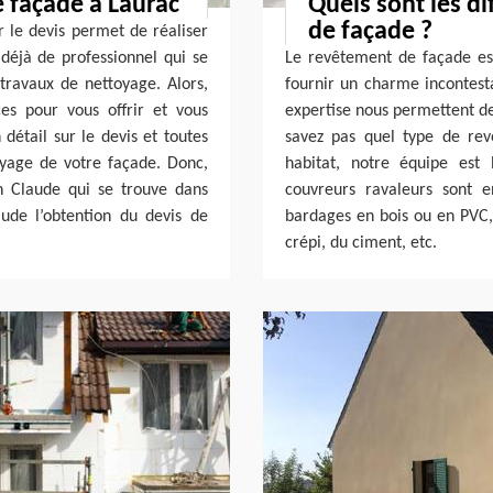
e façade à Laurac
Quels sont les d
de façade ?
ur le devis permet de réaliser
 déjà de professionnel qui se
Le revêtement de façade est 
travaux de nettoyage. Alors,
fournir un charme incontesta
es pour vous offrir et vous
expertise nous permettent de
détail sur le devis et toutes
savez pas quel type de rev
toyage de votre façade. Donc,
habitat, notre équipe est 
an Claude qui se trouve dans
couvreurs ravaleurs sont 
aude l’obtention du devis de
bardages en bois ou en PVC, 
crépi, du ciment, etc.