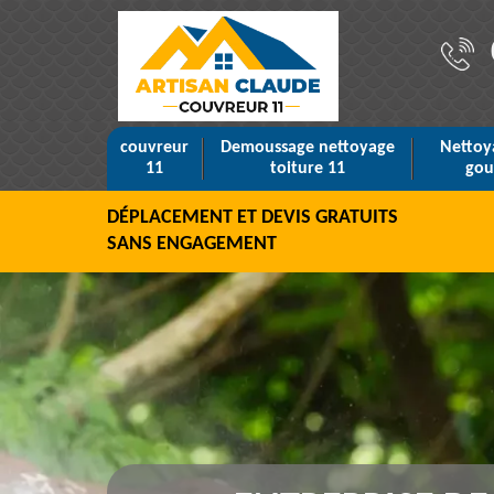
couvreur
Demoussage nettoyage
Nettoy
11
toiture 11
gou
DÉPLACEMENT ET DEVIS GRATUITS
SANS ENGAGEMENT