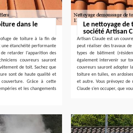
iture dans le
Le nettoyage de t
société Artisan 
rofuge de toiture à la fin de
Artisan Claude est un couvre
ait une étanchéité performante
peut réaliser des travaux de
de retarder l’apparition des
types de bâtiment (résiden
chniciens couvreurs sauront
également intervenir sur to
evêtement de toit. Sachez que
couvreurs sauront adopter l
ture sont de haute qualité et
toiture en tuiles, en ardoise
 couverture. Grâce à cette
et autre. Vous prévoyez de n
ntempéries et les changements
Claude s’en occuper, que vous