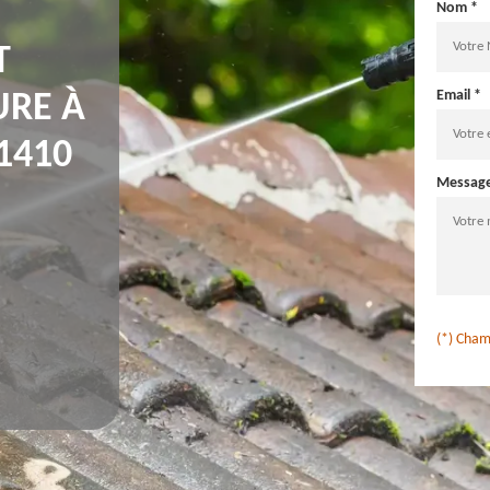
Nom *
T
Email *
URE À
1410
Messag
(*) Cham