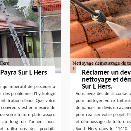
 Payra Sur L Hers
Réclamer un devi
nettoyage et dém
Sur L Hers.
us qu’impératif de procéder à
er des problèmes d’hydrofuge
Vous avez décidé à contact
infiltration d’eau. Que votre
pour nettoyer votre toiture?
de couvreurs est en mesure de
demander un devis en avance 
que votre toiture plate assure
pour réaliser votre projet. P
t au long de l’année, nous
et démoussage de toiture est
t utiliserons des produits
Sur L Hers dans le 11410. I