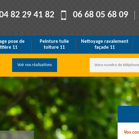
04 82 29 41 82
06 68 05 68 09
age pose de
Peinture tuile
Nettoyage ravalement
ttière 11
toiture 11
façade 11
Voir nos réalisations
Vos co