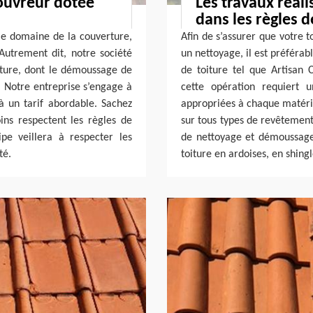
couvreur dotée
Les travaux réali
dans les règles de
e domaine de la couverture,
Afin de s’assurer que votre 
Autrement dit, notre société
un nettoyage, il est préférab
oiture, dont le démoussage de
de toiture tel que Artisan C
t. Notre entreprise s’engage à
cette opération requiert u
 à un tarif abordable. Sachez
appropriées à chaque matéria
ins respectent les règles de
sur tous types de revêtement
ipe veillera à respecter les
de nettoyage et démoussage
té.
toiture en ardoises, en shingl