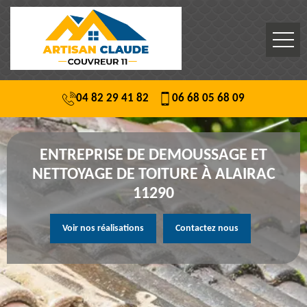
04 82 29 41 82
06 68 05 68 09
ENTREPRISE DE DEMOUSSAGE ET
NETTOYAGE DE TOITURE À ALAIRAC
11290
Voir nos réalisations
Contactez nous