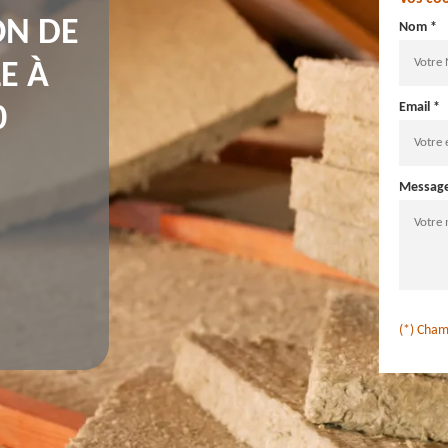
ON DE
Nom *
E À
Email *
0
Messag
(*) Cham