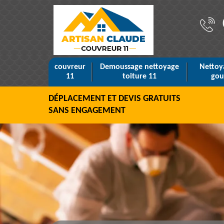
couvreur
Demoussage nettoyage
Nettoy
11
toiture 11
gou
DÉPLACEMENT ET DEVIS GRATUITS
SANS ENGAGEMENT