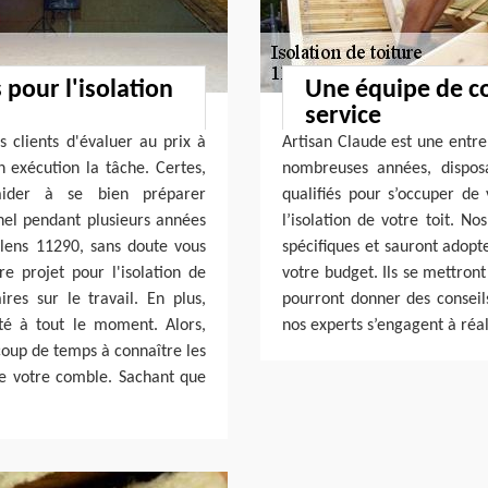
pour l'isolation
Une équipe de co
service
es clients d'évaluer au prix à
Artisan Claude est une entre
 exécution la tâche. Certes,
nombreuses années, dispos
aider à se bien préparer
qualifiés pour s’occuper de 
nel pendant plusieurs années
l’isolation de votre toit. N
llens 11290, sans doute vous
spécifiques et sauront adopt
e projet pour l'isolation de
votre budget. Ils se mettron
ires sur le travail. En plus,
pourront donner des conseils
ité à tout le moment. Alors,
nos experts s’engagent à réali
coup de temps à connaître les
 de votre comble. Sachant que