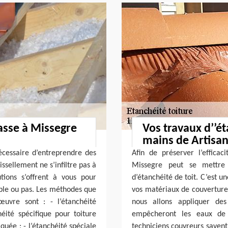
rasse à Missegre
Vos travaux d’’ét
mains de Artisa
nécessaire d’entreprendre des
Afin de préserver l’efficac
ssellement ne s’infiltre pas à
Missegre peut se mettre 
tions s’offrent à vous pour
d’étanchéité de toit. C’est u
sible ou pas. Les méthodes que
vos matériaux de couverture 
uvre sont : - l’étanchéité
nous allons appliquer de
héité spécifique pour toiture
empêcheront les eaux de s’
quée ; - l’étanchéité spéciale
techniciens couvreurs savent