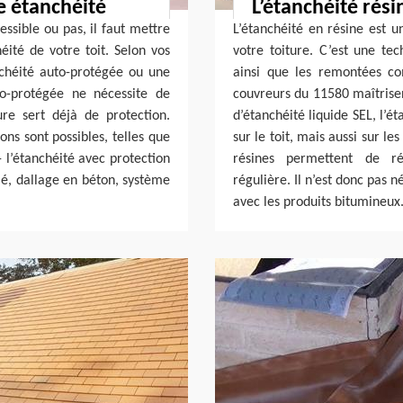
e étanchéité
L’étanchéité rési
essible ou pas, il faut mettre
L’étanchéité en résine est 
éité de votre toit. Selon vos
votre toiture. C’est une tec
chéité auto-protégée ou une
ainsi que les remontées com
to-protégée ne nécessite de
couvreurs du 11580 maîtrise
re sert déjà de protection.
d’étanchéité liquide SEL, l’é
ions sont possibles, telles que
sur le toit, mais aussi sur les
- l’étanchéité avec protection
résines permettent de r
lé, dallage en béton, système
régulière. Il n’est donc pas 
avec les produits bitumineux