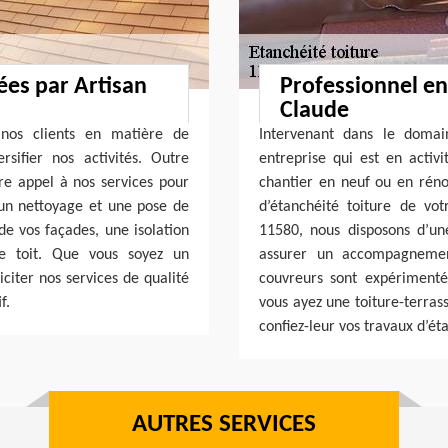
ées par Artisan
Professionnel en
Claude
 nos clients en matière de
Intervenant dans le domai
sifier nos activités. Outre
entreprise qui est en activ
ire appel à nos services pour
chantier en neuf ou en rén
un nettoyage et une pose de
d’étanchéité toiture de vo
de vos façades, une isolation
11580, nous disposons d’un
re toit. Que vous soyez un
assurer un accompagnemen
iciter nos services de qualité
couvreurs sont expérimentés
f.
vous ayez une toiture-terras
confiez-leur vos travaux d’éta
AUTRES SERVICES