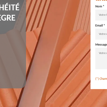
HÉITÉ
Nom *
EGRE
Email *
Messag
(*) Cham