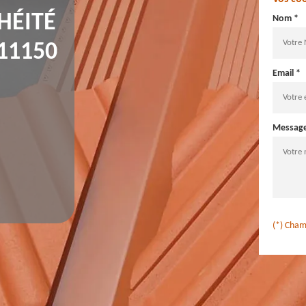
HÉITÉ
Nom *
11150
Email *
Messag
(*) Cham