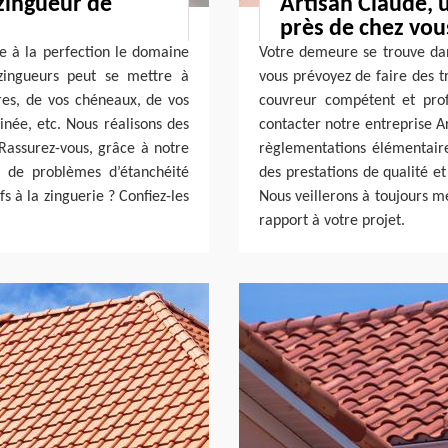
 zingueur de
Artisan Claude, 
près de chez vou
e à la perfection le domaine
Votre demeure se trouve dans
zingueurs peut se mettre à
vous prévoyez de faire des t
ères, de vos chéneaux, de vos
couvreur compétent et prof
inée, etc. Nous réalisons des
contacter notre entreprise A
 Rassurez-vous, grâce à notre
règlementations élémentair
s de problèmes d’étanchéité
des prestations de qualité e
s à la zinguerie ? Confiez-les
Nous veillerons à toujours m
rapport à votre projet.