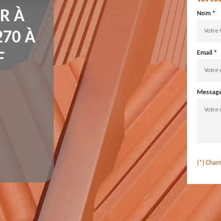
R À
Nom *
270 À
Email *
F
Messag
(*) Cham